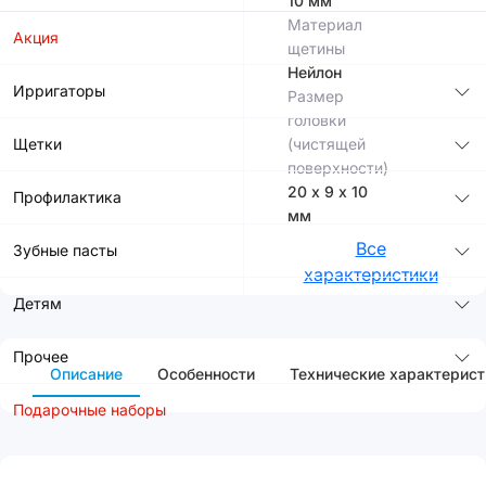
10 мм
Материал
Акция
щетины
Нейлон
Ирригаторы
Размер
головки
Щетки
(чистящей
поверхности)
20 х 9 х 10
Профилактика
мм
Все
Зубные пасты
характеристики
Детям
Прочее
Описание
Особенности
Технические характерист
Подарочные наборы