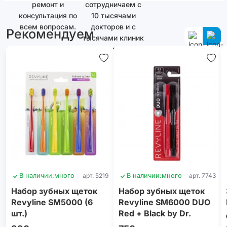
ремонт и
сотрудничаем с
консультация по
10 тысячами
всем вопросам.
докторов и с
Рекомендуем
тысячами клиник
как в России, так
и за ее
пределами.
В наличии:
много
арт. 5219
В наличии:
много
арт. 7743
Набор зубных щеток
Набор зубных щеток
Revyline SM5000 (6
Revyline SM6000 DUO
шт.)
Red + Black by Dr.
Baburov