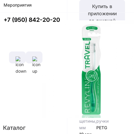
Мероприятия
Купить в
приложении
+7 (950) 842-20-20
со скидкой
Цвет
Характеристики
Диаметр
Длина
щетины,
ручки,
мм
см
0,1 мм
15,5
см
Длина
Материал
щетины,
ручки
Каталог
мм
PETG