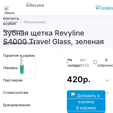
Ростов-На-Дону
Контакты
Главная
Мануальные
О компании
Зубная щетка Revyline
S4000 Travel Glass, зеленая
Доставка и оплата
Гарантия и сервис
На
арт.
В
складе
8233
избранн
Линейки
420р.
Партнерам
Стоматологам
Брендирование
В корзину