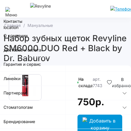
Ростов-На-Дону
Контакты
Главная
Мануальные
О компании
Набор зубных щеток Revyline
SM6000 DUO Red + Black by
Доставка и оплата
Dr. Baburov
Гарантия и сервис
Линейки
На
арт.
В
складе
7743
избранно
Партнерам
750р.
Стоматологам
Брендирование