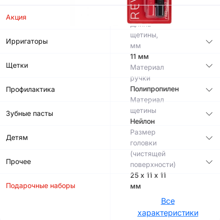
0,1 мм
16,5
см
Акция
Длина
щетины,
Ирригаторы
мм
11 мм
Щетки
Материал
ручки
Полипропилен
Профилактика
Материал
щетины
Зубные пасты
Нейлон
Размер
Детям
головки
(чистящей
Прочее
поверхности)
25 х 11 х 11
Подарочные наборы
мм
Все
характеристики