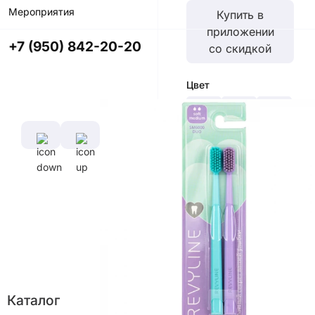
Мероприятия
Купить в
приложении
+7 (950) 842-20-20
со скидкой
Цвет
Характеристики
Диаметр
Длина
щетины,
ручки,
мм
см
0,1 мм
16,5
Каталог
см