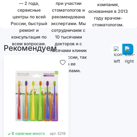
— 2 года,
при участии
компания,
сервисные
стоматологов и
основанная в 2013
центры по всей
рекомендована
году врачом-
России, быстрый
экспертами. Мы
стоматологом.
ремонт и
сотрудничаем с
консультация по
10 тысячами
всем вопросам.
докторов и с
Рекомендуем
тысячами клиник
как в России, так
и за ее
пределами.
В наличии:
много
арт. 5219