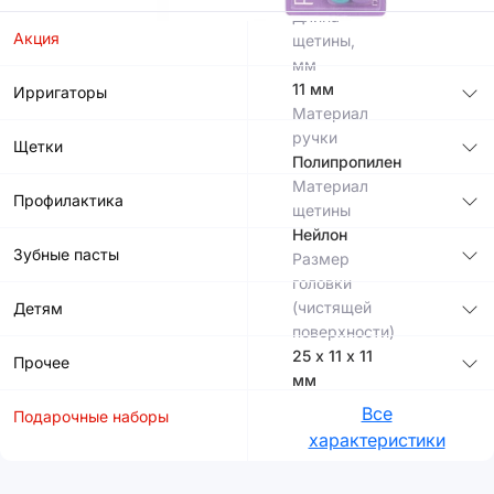
Длина
Акция
щетины,
мм
11 мм
Ирригаторы
Материал
ручки
Щетки
Полипропилен
Материал
Профилактика
щетины
Нейлон
Зубные пасты
Размер
головки
(чистящей
Детям
поверхности)
25 х 11 х 11
Прочее
мм
Все
Подарочные наборы
характеристики