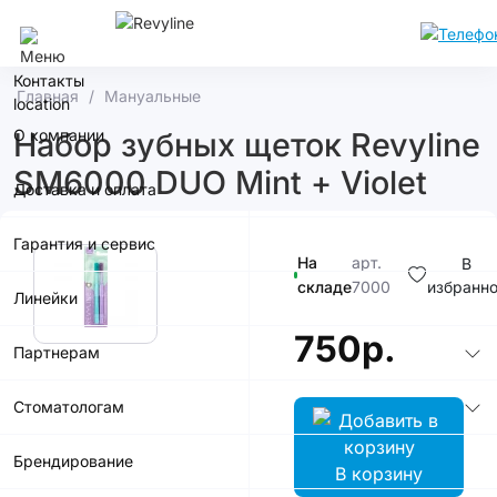
Ростов-На-Дону
Контакты
Главная
Мануальные
О компании
Набор зубных щеток Revyline
SM6000 DUO Mint + Violet
Доставка и оплата
Гарантия и сервис
На
арт.
В
складе
7000
избранн
Линейки
750р.
Партнерам
Стоматологам
Брендирование
В корзину