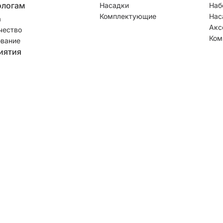
ологам
Насадки
Наб
Комплектующие
Нас
а
Акс
чество
Ком
вание
иятия