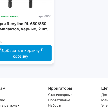
личии:
много
арт. 6054
ки Revyline RL 650/850
мплантов, черные, 2 шт.
.
В
корзину
рам
Ирригаторы
Ще
а
Стационарные
Дет
тво
Портативные
Ман
 в регионах
Наборы
Эле