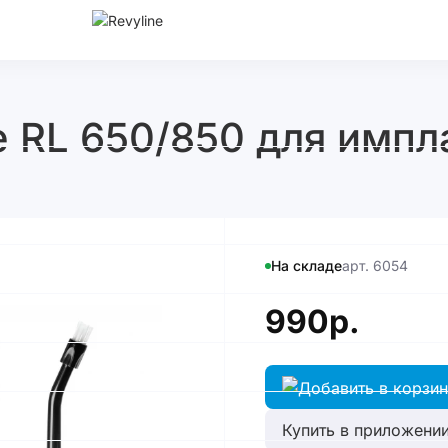
e RL 650/850 для импл
На складе
арт. 6054
990р.
Купить в приложении