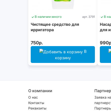
В наличии:
много
арт. 3791
В на
Чистящее средство для
Насад
ирригатора
для и
750р.
990р
В
корзину
О компании
Партне
О нас
Заявка н
Контакты
партнерс
Реквизиты
Партнеры