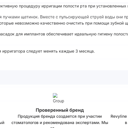
тивную процедуру ирригации полости рта при установленных к
я пучками щетинок. Вместе с пульсирующей струей воды они п
которые невозможно качественно очистить при помощи зубной щ
асадок для имплантов обеспечивает идеальную гигиену полост
я ирригатора следует менять каждые 3 месяца.
Проверенный бренд
Продукция бренда создается при участии
Revyline
ый
стоматологов и рекомендована экспертами. Мы
в