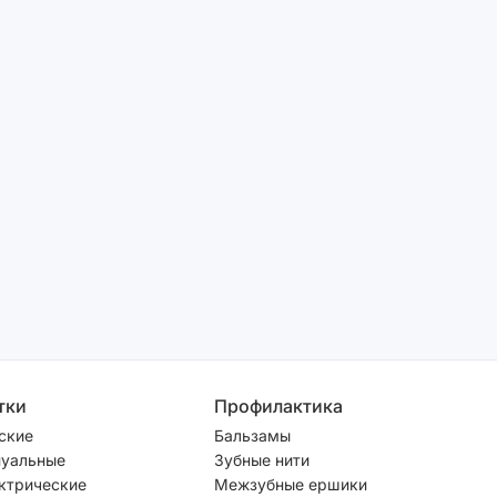
тки
Профилактика
ские
Бальзамы
уальные
Зубные нити
ктрические
Межзубные ершики