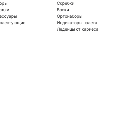
оры
Скребки
адки
Воски
ессуары
Ортонаборы
плектующие
Индикаторы налета
Леденцы от кариеса