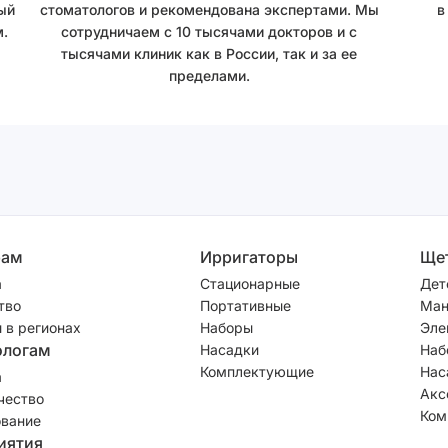
ый
стоматологов и рекомендована экспертами. Мы
в
.
сотрудничаем с 10 тысячами докторов и с
тысячами клиник как в России, так и за ее
пределами.
рам
Ирригаторы
Ще
а
Стационарные
Дет
тво
Портативные
Ман
 в регионах
Наборы
Эле
ологам
Насадки
Наб
Комплектующие
Нас
а
Акс
чество
Ком
вание
иятия