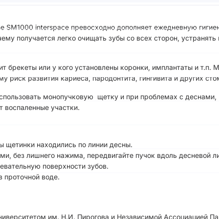
e SM1000 interspace превосходно дополняет ежедневную гигие
ему получается легко очищать зубы со всех сторон, устранять 
ит брекеты или у кого установлены коронки, имплантаты и т.п.
у риск развития кариеса, пародонтита, гингивита и других сто
использовать монопучковую щетку и при проблемах с деснами, 
т воспаленные участки.
ы щетинки находились по линии десны.
, без лишнего нажима, передвигайте пучок вдоль десневой л
евательную поверхности зубов.
в проточной воде.
иверситетом им. Н.И. Пирогова и Независимой Ассоциацией Па