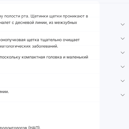
ну полости рта. Щетинки щетки проникают в
налет с десневой линии, из межзубных
 Монопучковая щетка тщательно очищает
матологических заболеваний.
поскольку компактная головка и маленький
инии.
родонтологов (НАП).