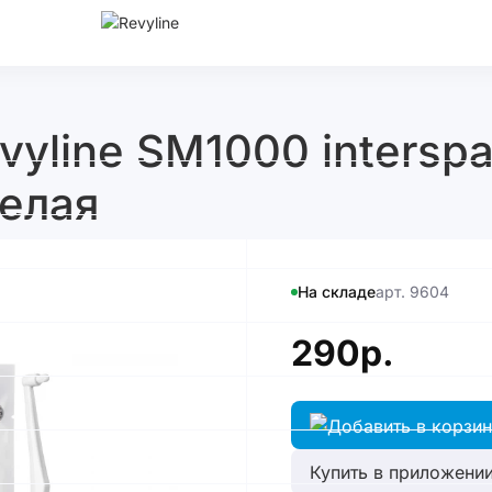
vyline SM1000 interspa
белая
На складе
арт. 9604
290р.
Купить в приложении