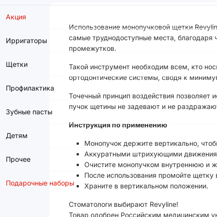
Акция
Использование монопучковой щетки Revylin
самые труднодоступные места, благодаря ч
Ирригаторы
промежутков.
Щетки
Такой инструмент необходим всем, кто нос
ортодонтические системы, сводя к минимум
Профилактика
Точечный принцип воздействия позволяет 
пучок щетины не задевают и не раздражаю
Зубные пасты
Инструкция по применению
Детям
Монопучок держите вертикально, чтоб
Аккуратными штрихующими движениями
Прочее
Очистите монопучком внутреннюю и ж
После использования промойте щетку 
Подарочные наборы
Храните в вертикальном положении.
Стоматологи выбирают Revyline!
Товар одобрен Российским медицинским ун