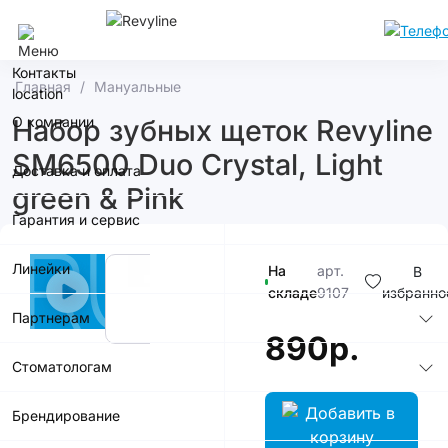
Ростов-На-Дону
Контакты
Главная
Мануальные
О компании
Набор зубных щеток Revyline
SM6500 Duo Crystal, Light
Доставка и оплата
green & Pink
Гарантия и сервис
Линейки
На
арт.
В
складе
9107
избранно
Партнерам
890р.
Стоматологам
Брендирование