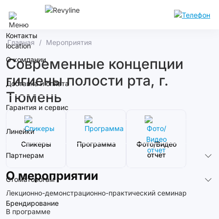
Ростов-На-Дону
Контакты
Главная
Мероприятия
О компании
Современные концепции
гигиены полости рта, г.
Доставка и оплата
Тюмень
Гарантия и сервис
Линейки
Спикеры
Программа
Фото/Видео
отчет
Партнерам
О мероприятии
Стоматологам
Лекционно-демонстрационно-практический семинар
Брендирование
В программе