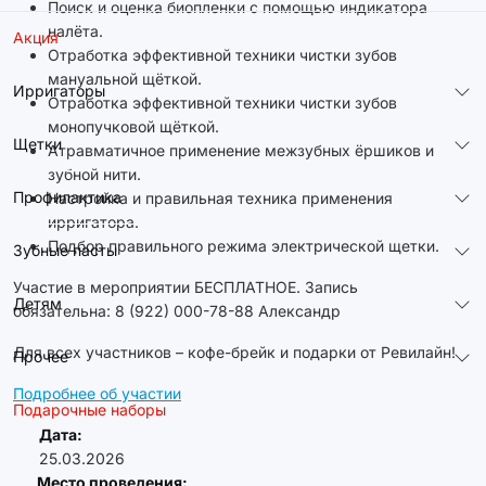
Поиск и оценка биопленки с помощью индикатора
налёта.
Акция
Отработка эффективной техники чистки зубов
мануальной щёткой.
Ирригаторы
Отработка эффективной техники чистки зубов
монопучковой щёткой.
Щетки
Атравматичное применение межзубных ёршиков и
зубной нити.
Профилактика
Настройка и правильная техника применения
ирригатора.
Подбор правильного режима электрической щетки.
Зубные пасты
Участие в мероприятии БЕСПЛАТНОЕ. Запись
Детям
обязательна: 8 (922) 000-78-88 Александр
Для всех участников – кофе-брейк и подарки от Ревилайн!
Прочее
Подробнее об участии
Подарочные наборы
Дата:
25.03.2026
Место проведения: