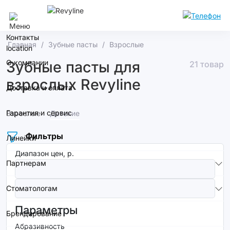
Ростов-На-Дону
Контакты
Главная
Зубные пасты
Взрослые
О компании
Зубные пасты для
21 товар
взрослых Revyline
Доставка и оплата
Гарантия и сервис
Взрослые
Детские
Фильтры
Линейки
Диапазон цен, р.
Партнерам
Стоматологам
Параметры
Брендирование
Абразивность