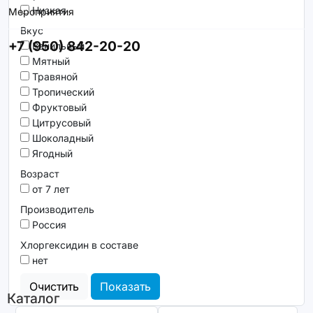
Низкая
Мероприятия
Вкус
+7 (950) 842-20-20
Ванильный
Мятный
Травяной
Тропический
Фруктовый
Цитрусовый
Шоколадный
Ягодный
Возраст
от 7 лет
Производитель
Россия
Хлоргексидин в составе
нет
Очистить
Показать
Каталог