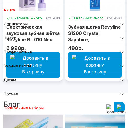
Акция
В наличии:
много
арт. 9813
В наличии:
много
арт. 9563
Ирригаторы
Электрическая
Зубная щетка Revyline
звуковая зубная щётка
S1200 Crystal
Щетки
Revyline RL 010 Neo
Sapphire,
Violet
монопучковая
6 990р.
490р.
Профилактика
Зубные пасты
В корзину
В корзину
Детям
Прочее
Блог
Подарочные наборы