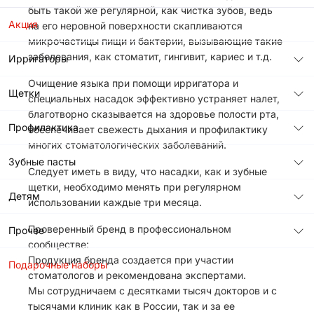
быть такой же регулярной, как чистка зубов, ведь
Акция
на его неровной поверхности скапливаются
микрочастицы пищи и бактерии, вызывающие такие
заболевания, как стоматит, гингивит, кариес и т.д.
Ирригаторы
Очищение языка при помощи ирригатора и
Щетки
специальных насадок эффективно устраняет налет,
благотворно сказывается на здоровье полости рта,
Профилактика
обеспечивает свежесть дыхания и профилактику
многих стоматологических заболеваний.
Зубные пасты
Следует иметь в виду, что насадки, как и зубные
щетки, необходимо менять при регулярном
Детям
использовании каждые три месяца.
Проверенный бренд в профессиональном
Прочее
сообществе:
Продукция бренда создается при участии
Подарочные наборы
стоматологов и рекомендована экспертами.
Мы сотрудничаем с десятками тысяч докторов и с
тысячами клиник как в России, так и за ее