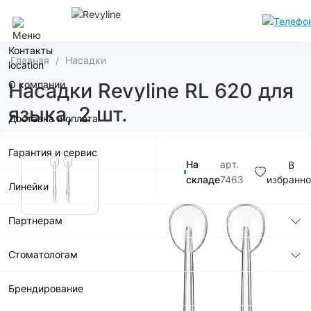
Ростов-На-Дону
Контакты
Главная
Насадки
О компании
Насадки Revyline RL 620 для
языка, 2 шт.
Доставка и оплата
Гарантия и сервис
На
арт.
В
складе
7463
избранно
Линейки
990р.
Партнерам
Стоматологам
Брендирование
В корзину