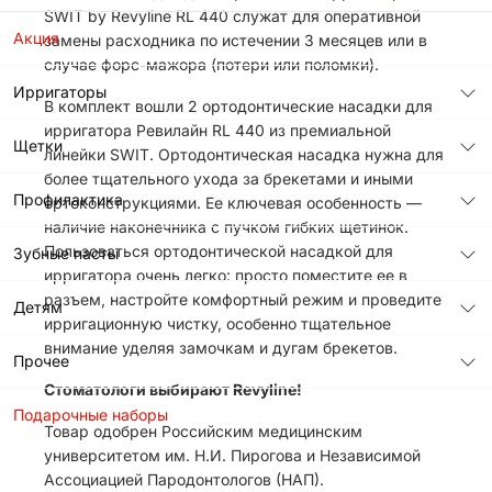
SWIT by Revyline RL 440 служат для оперативной
Акция
замены расходника по истечении 3 месяцев или в
случае форс-мажора (потери или поломки).
Ирригаторы
В комплект вошли 2 ортодонтические насадки для
ирригатора Ревилайн RL 440 из премиальной
Щетки
линейки SWIT. Ортодонтическая насадка нужна для
более тщательного ухода за брекетами и иными
Профилактика
ортоконструкциями. Ее ключевая особенность —
наличие наконечника с пучком гибких щетинок.
Пользоваться ортодонтической насадкой для
Зубные пасты
ирригатора очень легко: просто поместите ее в
разъем, настройте комфортный режим и проведите
Детям
ирригационную чистку, особенно тщательное
внимание уделяя замочкам и дугам брекетов.
Прочее
Стоматологи выбирают Revyline!
Подарочные наборы
Товар одобрен Российским медицинским
университетом им. Н.И. Пирогова и Независимой
Ассоциацией Пародонтологов (НАП).