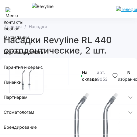
Ростов-На-Дону
Контакты
Главная
Насадки
О компании
Насадки Revyline RL 440
ортодонтические, 2 шт.
Доставка и оплата
Гарантия и сервис
На
арт.
В
складе
9053
избранн
Линейки
990р.
Партнерам
Стоматологам
Брендирование
В корзину