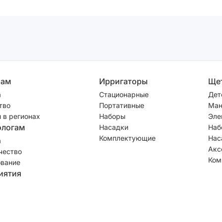
рам
Ирригаторы
Ще
а
Стационарные
Дет
тво
Портативные
Ман
 в регионах
Наборы
Эле
ологам
Насадки
Наб
Комплектующие
Нас
а
Акс
чество
Ком
вание
иятия