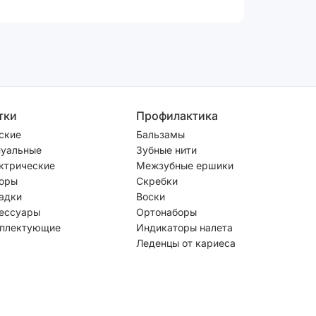
тки
Профилактика
ские
Бальзамы
уальные
Зубные нити
ктрические
Межзубные ершики
оры
Скребки
адки
Воски
ессуары
Ортонаборы
плектующие
Индикаторы налета
Леденцы от кариеса