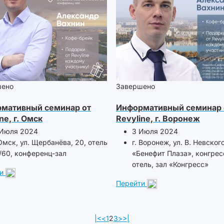
шено
Завершено
мативный семинар от
Информативный семинар 
ne, г. Омск
Revyline, г. Воронеж
 Июля 2024
3 Июля 2024
 Омск, ул. Щербанёва, 20, отель
г. Воронеж, ул. В. Невского
/60, конференц-зал
«Бенефит Плаза», конгрес
отель, зал «Конгресс»
и
Перейти
|<
<
1
2
3
>
>|