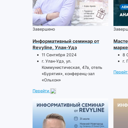
Завершено
Завер
Информативный семинар от
Масте
Revyline, Улан-Удэ
марке
11 Сентября 2024
8 
г. Улан-Удэ, ул.
г.
Коммунистическая, 47а, отель
Перейт
«Бурятия», конференц-зал
«Ольхон»
Перейти