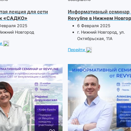
тая лекция для сети
Информативный семинар 
ик «САДКО»
Revyline в Нижнем Новго
Февраля 2025
6 Февраля 2025
 Нижний Новгород
г. Нижний Новгород, ул.
Октябрьская, 11А
и
Перейти