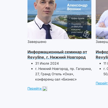
Завершено
Завер
Информационный семинар от
Инфор
Revyline, г. Нижний Новгород
Revyli
31 Июля 2024
11
г. Нижний Новгород, пр. Гагарина,
г.
27, Гранд Отель «Ока»,
50
конференц-зал «Бизнес»
Перейт
Перейти