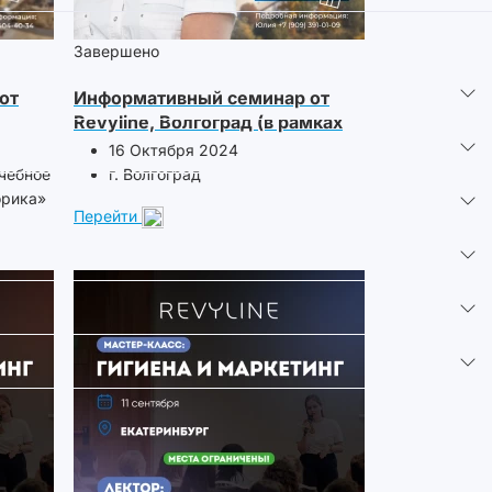
Завершено
от
Информативный семинар от
Revyline, Волгоград (в рамках
«Дентал-Экспо»)
16 Октября 2024
учебное
г. Волгоград
орика»
Перейти