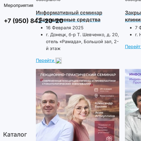
Мероприятия
Информативный семинар
Закры
"Современные средства
клин
+7 (950) 842-20-20
гигиены: рекомендации и
16 Февраля 2025
7 
практика", г. Донецк
г. Донецк, б-р Т. Шевченко, д. 20,
г.
отель «Рамада», Большой зал, 2-
Перейт
й этаж
Перейти
Каталог