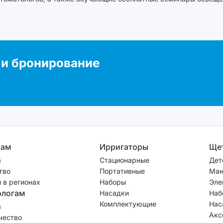
и бронирование
рам
Ирригаторы
Ще
а
Стационарные
Дет
тво
Портативные
Ман
 в регионах
Наборы
Эле
ологам
Насадки
Наб
Комплектующие
Нас
а
Акс
чество