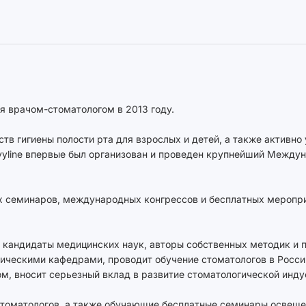
я врачом-стоматологом в 2013 году.
в гигиены полости рта для взрослых и детей, а также активно 
evyline впервые был организован и проведен крупнейший Между
х семинаров, международных конгрессов и бесплатных меропри
 кандидаты медицинских наук, авторы собственных методик и п
огическими кафедрами, проводит обучение стоматологов в Росс
ом, вносит серьезный вклад в развитие стоматологической инду
томатологов, а также обучающие бесплатные семинары освеще