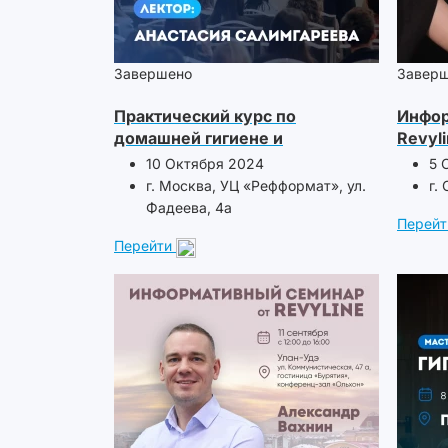
Завершено
Завер
Практический курс по
Инфор
домашней гигиене и
Revyl
маркетингу
10 Октября 2024
5 
г. Москва, УЦ «Рефформат», ул.
г.
Фадеева, 4а
Перейт
Перейти