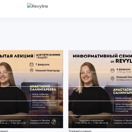
шено
Завершено