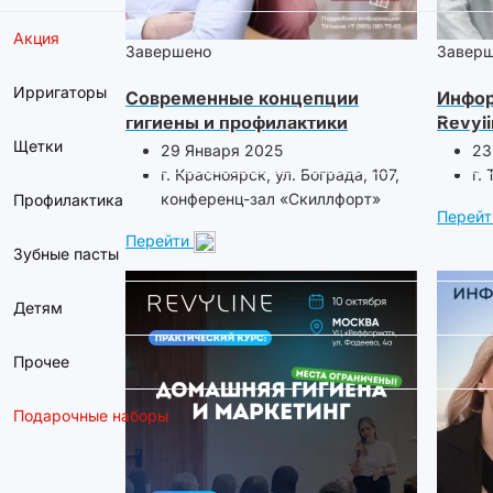
Акция
Завершено
Завер
Ирригаторы
Современные концепции
Инфор
гигиены и профилактики
Revyli
стоматологических
Щетки
29 Января 2025
23
заболеваний
г. Красноярск, ул. Бограда, 107,
г.
конференц-зал «Скиллфорт»
Профилактика
Перейт
Перейти
Зубные пасты
Детям
Прочее
Подарочные наборы