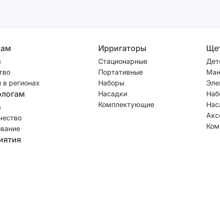
рам
Ирригаторы
Ще
а
Стационарные
Дет
тво
Портативные
Ман
 в регионах
Наборы
Эле
ологам
Насадки
Наб
Комплектующие
Нас
а
Акс
чество
Ком
вание
иятия