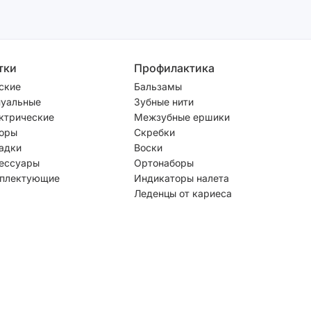
тки
Профилактика
ские
Бальзамы
уальные
Зубные нити
ктрические
Межзубные ершики
оры
Скребки
адки
Воски
ессуары
Ортонаборы
плектующие
Индикаторы налета
Леденцы от кариеса